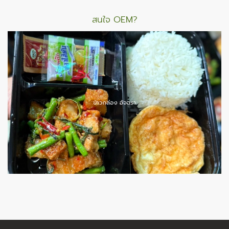
สนใจ OEM?