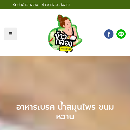
รับทำข้าวกล่อง | ข้าวกล่อง อัจฉรา
อาหารเบรค น้ำสมุนไพร ขนม
หวาน