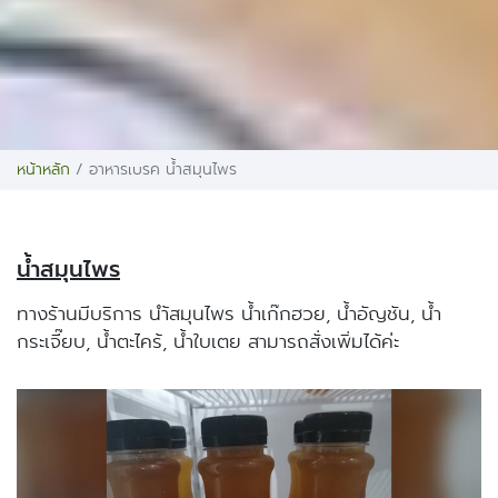
หน้าหลัก
อาหารเบรค น้ำสมุนไพร
น้ำสมุนไพร
ทางร้านมีบริการ นำ้สมุนไพร น้ำเก๊กฮวย, น้ำอัญชัน, น้ำ
กระเจี๊ยบ, น้ำตะไคร้, น้ำใบเตย สามารถสั่งเพิ่มได้ค่ะ